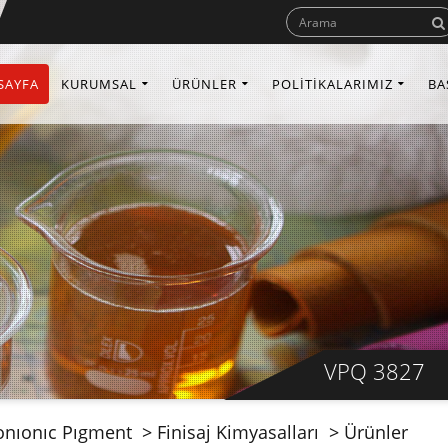
SAYFA
KURUMSAL
ÜRÜNLER
POLİTİKALARIMIZ
BA
VPQ 3827
onıonıc Pıgment
Finisaj Kimyasalları
Ürünler