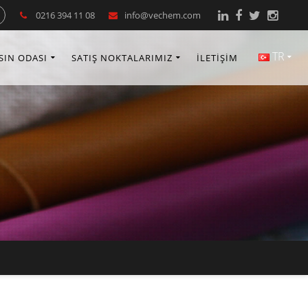
0216 394 11 08
info@vechem.com
TR
SIN ODASI
SATIŞ NOKTALARIMIZ
İLETİŞİM