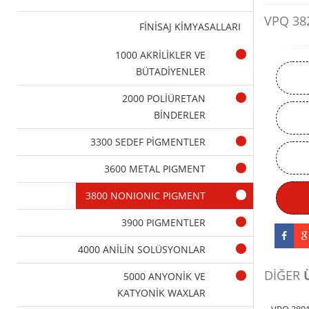
VPQ 38
FİNİSAJ KİMYASALLARI
1000 AKRİLİKLER VE
BÜTADİYENLER
2000 POLİÜRETAN
BİNDERLER
3300 SEDEF PİGMENTLER
3600 METAL PIGMENT
3800 NONIONIC PIGMENT
3900 PIGMENTLER
4000 ANİLİN SOLÜSYONLAR
DİĞER
5000 ANYONİK VE
KATYONİK WAXLAR
VPQ 380