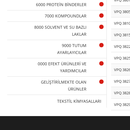
6000 PROTEİN BİNDERLER
VPQ 380
7000 KOMPOUNDLAR
VPQ 381
8000 SOLVENT VE SU BAZLI
LAKLAR
VPQ 381
9000 TUTUM
VPQ 382
AYARLAYICILAR
VPQ 382
0000 EFEKT ÜRÜNLERİ VE
VPQ 382
YARDIMCILAR
VPQ 382
GELİŞTİRİLMEKTE OLAN
ÜRÜNLER
VPQ 382
TEKSTİL KİMYASALLARI
VPQ 382