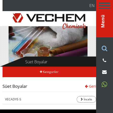
EN
Menü
Süet Boyalar
Kategoriler
Süet Boyalar
Geri
VECADYE-S
İncele