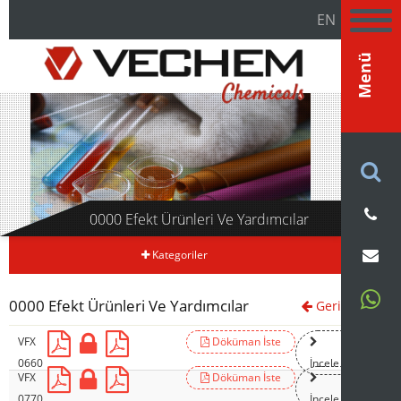
EN
Menü
0000 Efekt Ürünleri Ve Yardımcılar
Kategoriler
0000 Efekt Ürünleri Ve Yardımcılar
Geri
VFX
Döküman İste
0660
İncele
VFX
Döküman İste
0770
İncele