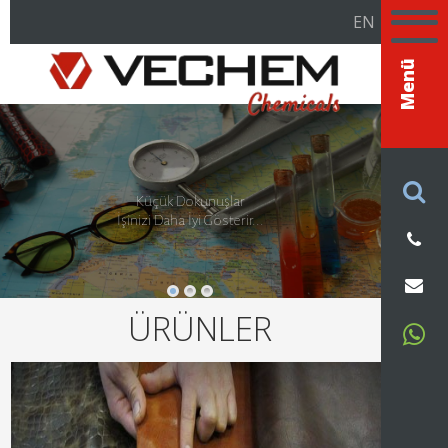
EN
Menü
Küçük Dokunuşlar
İşinizi Daha İyi Gösterir...
ÜRÜNLER